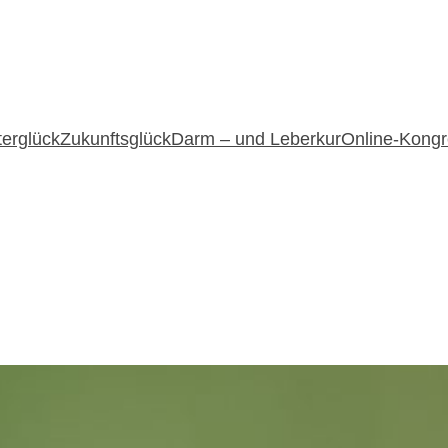
terglück
Zukunftsglück
Darm – und Leberkur
Online-Kongr